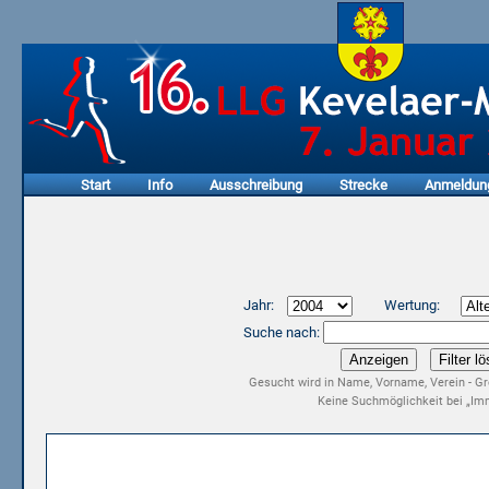
Start
Info
Ausschreibung
Strecke
Anmeldun
Jahr:
Wertung:
Suche nach:
Gesucht wird in Name, Vorname, Verein - Gr
Keine Suchmöglichkeit bei „Imm
Ergebnisliste 2. LLG Kevelaer-Marathon 2004