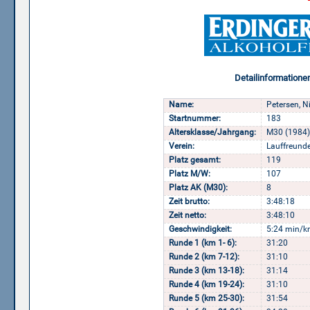
Detailinformatione
Name:
Petersen, N
Startnummer:
183
Altersklasse/Jahrgang:
M30 (1984)
Verein:
Lauffreund
Platz gesamt:
119
Platz M/W:
107
Platz AK (M30):
8
Zeit brutto:
3:48:18
Zeit netto:
3:48:10
Geschwindigkeit:
5:24 min/k
Runde 1 (km 1- 6):
31:20
Runde 2 (km 7-12):
31:10
Runde 3 (km 13-18):
31:14
Runde 4 (km 19-24):
31:10
Runde 5 (km 25-30):
31:54