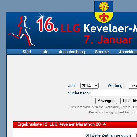
Start
Info
Ausschreibung
Strecke
Anmeldun
Jahr:
Wertung:
Suche nach:
Gesucht wird in Name, Vorname, Verein - Gr
Keine Suchmöglichkeit bei „Imm
Ergebnisliste 12. LLG Kevelaer-Marathon 2014
Offizielle Zeitnahme durch