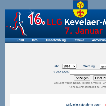
Start
Info
Ausschreibung
Strecke
Anmeldun
Jahr:
Wertung:
Suche nach:
Gesucht wird in Name, Vorname, Verein - Gr
Keine Suchmöglichkeit bei „Imm
Ergebnisliste 12. LLG Kevelaer-Marathon 2014
Offizielle Zeitnahme durch