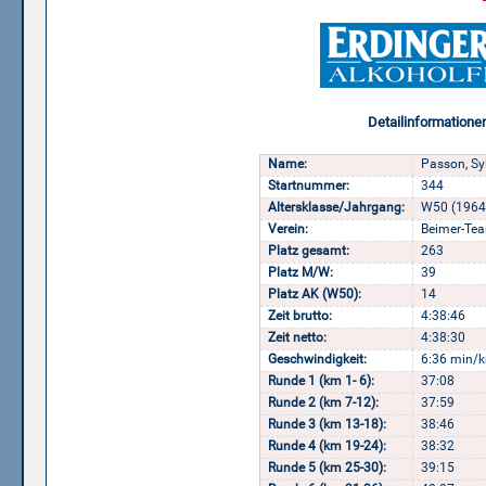
Detailinformatione
Name:
Passon, Sy
Startnummer:
344
Altersklasse/Jahrgang:
W50 (1964
Verein:
Beimer-Te
Platz gesamt:
263
Platz M/W:
39
Platz AK (W50):
14
Zeit brutto:
4:38:46
Zeit netto:
4:38:30
Geschwindigkeit:
6:36 min/k
Runde 1 (km 1- 6):
37:08
Runde 2 (km 7-12):
37:59
Runde 3 (km 13-18):
38:46
Runde 4 (km 19-24):
38:32
Runde 5 (km 25-30):
39:15