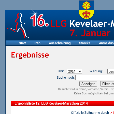
Start
Info
Ausschreibung
Strecke
Anmeldun
Jahr:
Wertung:
Suche nach:
Gesucht wird in Name, Vorname, Verein - Gr
Keine Suchmöglichkeit bei „Imm
Ergebnisliste 12. LLG Kevelaer-Marathon 2014
Offizielle Zeitnahme durch