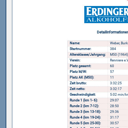
Detailinformatione
Name:
Weber, Burk
Startnummer:
384
Altersklasse/Jahrgang:
M50 (1964)
Verein:
Renniere e.V
Platz gesamt:
60
Platz M/W:
57
Platz AK (M50):
11
Zeit brutto:
3:32:25
Zeit netto:
3:32:17
Geschwindigkeit:
5:02 min/k
Runde 1 (km 1- 6):
29:07
Runde 2 (km 7-12):
28:50
Runde 3 (km 13-18):
29:36
Runde 4 (km 19-24):
31:17
Runde 5 (km 25-30):
30:57