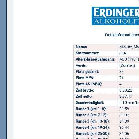
Detailinformatione
Name:
Micklitz, M
Startnummer:
394
Altersklasse/Jahrgang:
M30 (1981)
Verein:
(Dorsten)
Platz gesamt:
84
Platz M/W:
76
Platz AK (M30):
4
Zeit brutto:
3:38:22
Zeit netto:
3:37:47
Geschwindigkeit:
5:10 min/k
Runde 1 (km 1- 6):
31:59
Runde 2 (km 7-12):
31:02
Runde 3 (km 13-18):
31:09
Runde 4 (km 19-24):
30:44
Runde 5 (km 25-30):
31:06