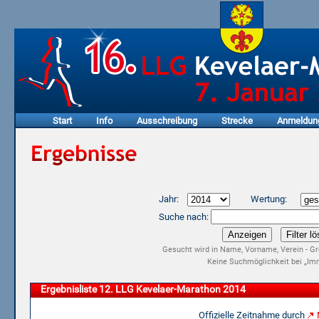
Start
Info
Ausschreibung
Strecke
Anmeldun
Jahr:
Wertung:
Suche nach:
Gesucht wird in Name, Vorname, Verein - Gr
Keine Suchmöglichkeit bei „Imm
Ergebnisliste 12. LLG Kevelaer-Marathon 2014
Offizielle Zeitnahme durch