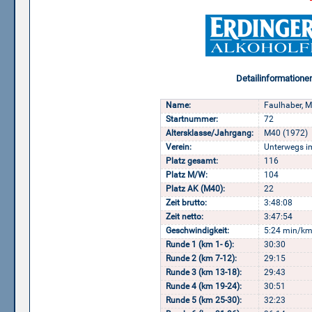
Detailinformatione
Name:
Faulhaber, M
Startnummer:
72
Altersklasse/Jahrgang:
M40 (1972)
Verein:
Unterwegs i
Platz gesamt:
116
Platz M/W:
104
Platz AK (M40):
22
Zeit brutto:
3:48:08
Zeit netto:
3:47:54
Geschwindigkeit:
5:24 min/km
Runde 1 (km 1- 6):
30:30
Runde 2 (km 7-12):
29:15
Runde 3 (km 13-18):
29:43
Runde 4 (km 19-24):
30:51
Runde 5 (km 25-30):
32:23