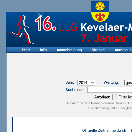
Start
Info
Ausschreibung
Strecke
Anmeldun
Jahr:
Wertung:
Suche nach:
Gesucht wird in Name, Vorname, Verein - Gr
Keine Suchmöglichkeit bei „Imm
Ergebnisliste 12. LLG Kevelaer-Marathon 2014
Offizielle Zeitnahme durch