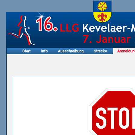
Start
Info
Ausschreibung
Strecke
Anmeldun
Online-Anmeldung 2018 ist geschlossen!