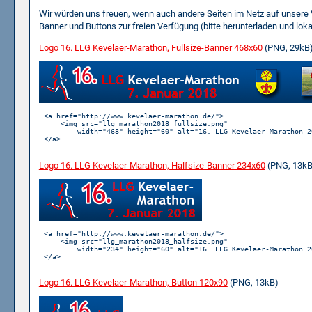
Wir würden uns freuen, wenn auch andere Seiten im Netz auf unsere 
Banner und Buttons zur freien Verfügung (bitte herunterladen und loka
Logo 16. LLG Kevelaer-Marathon, Fullsize-Banner 468x60
(PNG, 29kB
<a href="http://www.kevelaer-marathon.de/">

    <img src="llg_marathon2018_fullsize.png"

        width="468" height="60" alt="16. LLG Kevelaer-Marathon 20
</a>

Logo 16. LLG Kevelaer-Marathon, Halfsize-Banner 234x60
(PNG, 13kB
<a href="http://www.kevelaer-marathon.de/">

    <img src="llg_marathon2018_halfsize.png"

        width="234" height="60" alt="16. LLG Kevelaer-Marathon 20
</a>

Logo 16. LLG Kevelaer-Marathon, Button 120x90
(PNG, 13kB)