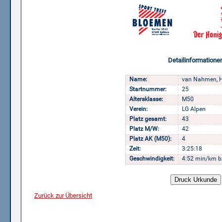
Detailinformatione
Name:
van Nahmen, H
Startnummer:
25
Altersklasse:
M50
Verein:
LG Alpen
Platz gesamt:
43
Platz M/W:
42
Platz AK (M50):
4
Zeit:
3:25:18
Geschwindigkeit:
4:52 min/km b
Zurück zur Übersicht