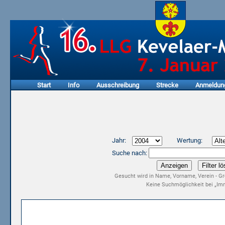
Start
Info
Ausschreibung
Strecke
Anmeldun
Jahr:
Wertung:
Suche nach:
Gesucht wird in Name, Vorname, Verein - Gr
Keine Suchmöglichkeit bei „Imm
Ergebnisliste 2. LLG Kevelaer-Marathon 2004