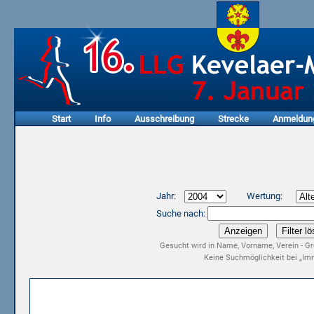
Start
Info
Ausschreibung
Strecke
Anmeldun
Jahr:
Wertung:
Suche nach:
Gesucht wird in Name, Vorname, Verein - Gr
Keine Suchmöglichkeit bei „Imm
Ergebnisliste 2. LLG Kevelaer-Marathon 2004