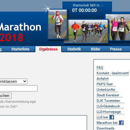
Startschuß fällt in…:
0T 00:00:00
g
Starterliste
Ergebnisse
Statistik
Bilder
Presse
Service
FAQ
Kontakt - deaktiviert!
Anfahrt
PAPS-Test
Unterkünfte
Stadt Kevelaer
DJK Twisteden
oß-/Kleinschreibung egal
LLG-Gästebuch
er im Ziel“!
LLG-Homepage
LLG bei
Marathon bei
Downloads