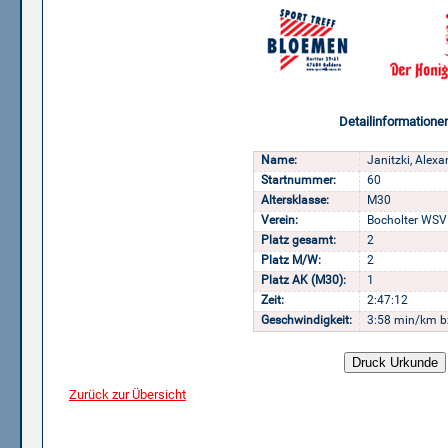
Detailinformatione
Name:
Janitzki, Alexa
Startnummer:
60
Altersklasse:
M30
Verein:
Bocholter WSV
Platz gesamt:
2
Platz M/W:
2
Platz AK (M30):
1
Zeit:
2:47:12
Geschwindigkeit:
3:58 min/km b
Zurück zur Übersicht