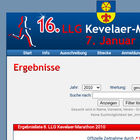
Start
Info
Ausschreibung
Strecke
Anmeldun
Jahr:
Wertung:
Suche nach:
Gesucht wird in Name, Vorname, Verein - Gr
Keine Suchmöglichkeit bei „Imm
Ergebnisliste 8. LLG Kevelaer-Marathon 2010
Offizielle Zeitnahme durch