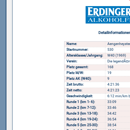
Detailinformatione
Name:
Aengenheyster
Startnummer:
530
Altersklasse/Jahrgang:
W40 (1969)
Verein:
Die legendÃ¤
Platz gesamt:
168
Platz M/W:
19
Platz AK (W40):
9
Zeit brutto:
4:21:36
Zeit netto:
4:21:23
Geschwindigkeit:
6:12 min/km b
Runde 1 (km 1- 6):
33:09
Runde 2 (km 7-12):
33:46
Runde 3 (km 13-18):
34:42
Runde 4 (km 19-24):
36:54
Runde 5 (km 25-30):
38:54