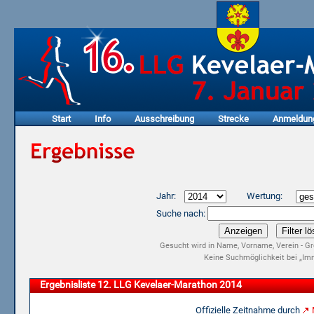
Start
Info
Ausschreibung
Strecke
Anmeldun
Jahr:
Wertung:
Suche nach:
Gesucht wird in Name, Vorname, Verein - Gr
Keine Suchmöglichkeit bei „Imm
Ergebnisliste 12. LLG Kevelaer-Marathon 2014
Offizielle Zeitnahme durch