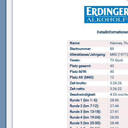
Detailinformatione
Name:
Hermes, Th
Startnummer:
89
Altersklasse/Jahrgang:
M40 (1971)
Verein:
TV Goch
Platz gesamt:
43
Platz M/W:
40
Platz AK (M40):
12
Zeit brutto:
3:26:26
Zeit netto:
3:26:22
Geschwindigkeit:
4:53 min/k
Runde 1 (km 1- 6):
28:06
Runde 2 (km 7-12):
27:44
Runde 3 (km 13-18):
27:41
Runde 4 (km 19-24):
28:00
Runde 5 (km 25-30):
28:48